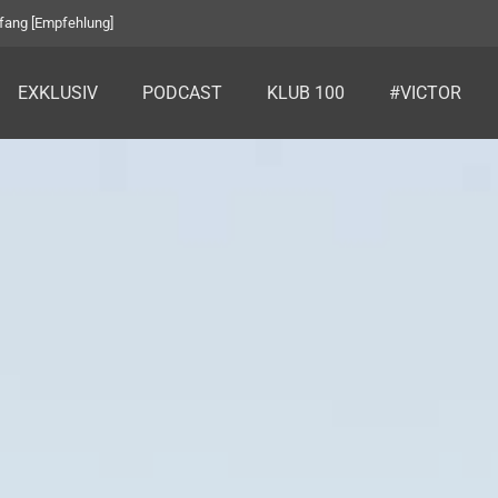
eim BIOGENA Golf Charity Turnier [Klub 100]
EXKLUSIV
PODCAST
KLUB 100
#VICTOR