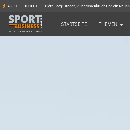
AKTUELL BELIEBT
90.000 Euro für die Flachgauer Tafel: Rekorderlös b
STARTSEITE
THEMEN