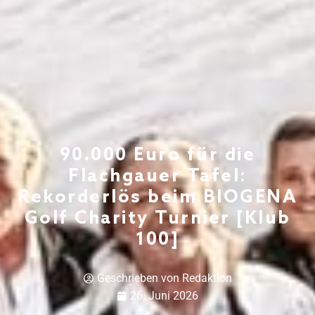
90.000 Euro für die
Flachgauer Tafel:
Rekorderlös beim BIOGENA
Golf Charity Turnier [Klub
100]
Geschrieben von
Redaktion
26. Juni 2026