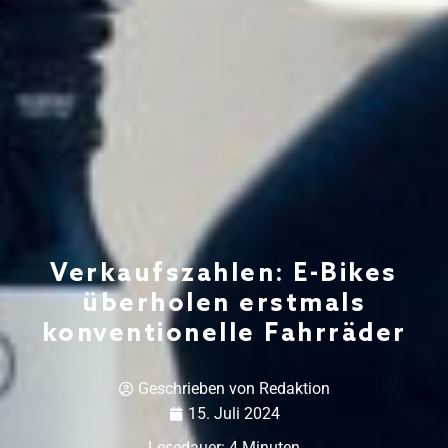
Verkaufszahlen: E-Bikes
überholen erstmals
konventionelle Fahrräder
Geschrieben von
Redaktion
15. Juli 2024
Lesedauer:
4
Minuten