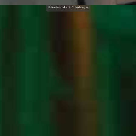
© leadersnet.at / P. Hautzinger