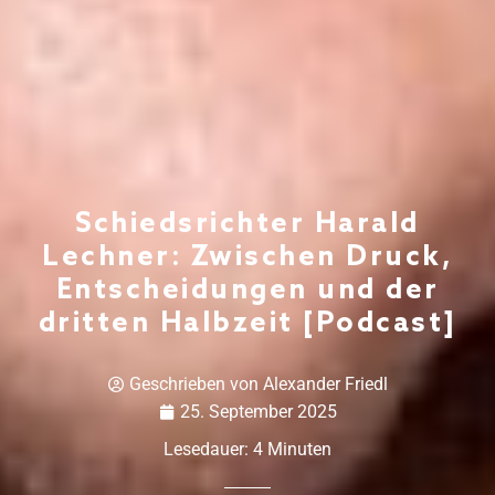
Schiedsrichter Harald
Lechner: Zwischen Druck,
Entscheidungen und der
dritten Halbzeit [Podcast]
Geschrieben von
Alexander Friedl
25. September 2025
Lesedauer:
4
Minuten