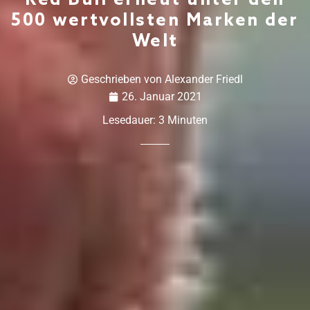
Red Bull erneut unter den
500 wertvollsten Marken der
Welt
Geschrieben von
Alexander Friedl
26. Januar 2021
Lesedauer:
3
Minuten