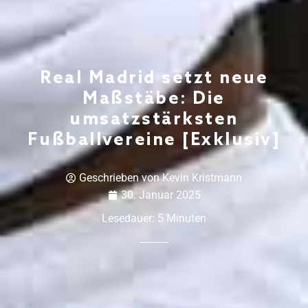
Real Madrid setzt neue
Maßstäbe: Die
umsatzstärksten
Fußballvereine [Exklusiv]
Geschrieben von
Kevin Kristmann
30. Januar 2025
Lesedauer:
5
Minuten