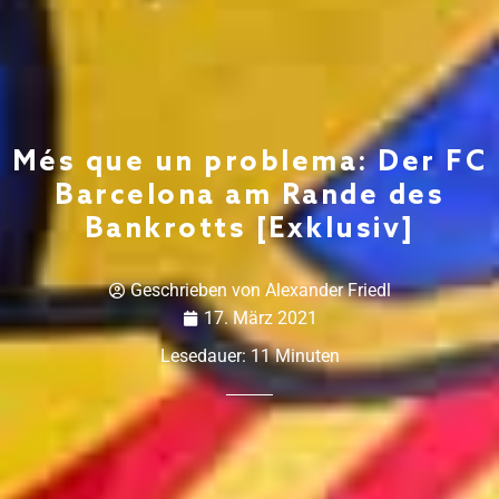
Més que un problema: Der FC
Barcelona am Rande des
Bankrotts [Exklusiv]
Geschrieben von
Alexander Friedl
17. März 2021
Lesedauer:
11
Minuten