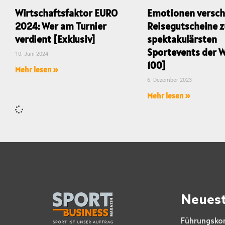
Wirtschaftsfaktor EURO
Emotionen versch
2024: Wer am Turnier
Reisegutscheine z
verdient [Exklusiv]
spektakulärsten
Sportevents der W
10. Juni 2024
100]
Mehr lesen »
6. Dezember 2023
Mehr lesen »
Neuest
Führungskom