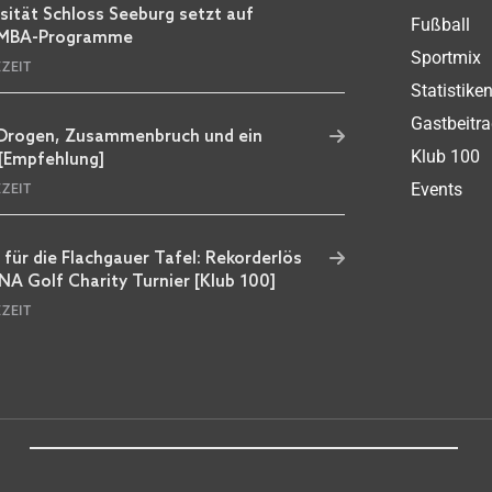
rsität Schloss Seeburg setzt auf
Fußball
 MBA-Programme
Sportmix
EZEIT
Statistike
Gastbeitr
 Drogen, Zusammenbruch und ein
Klub 100
[Empfehlung]
Events
EZEIT
 für die Flachgauer Tafel: Rekorderlös
A Golf Charity Turnier [Klub 100]
EZEIT