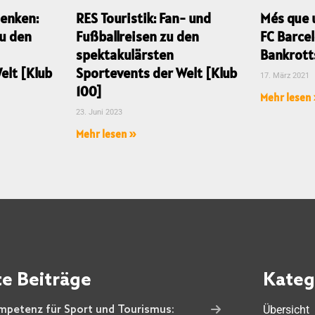
enken:
RES Touristik: Fan- und
Més que 
u den
Fußballreisen zu den
FC Barce
spektakulärsten
Bankrott
elt [Klub
Sportevents der Welt [Klub
17. März 2021
100]
Mehr lesen
23. Juni 2023
Mehr lesen »
e Beiträge
Kateg
Übersicht
petenz für Sport und Tourismus: