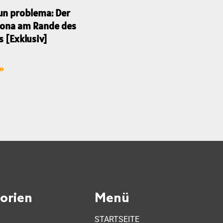
un problema: Der
lona am Rande des
s [Exklusiv]
 »
orien
Menü
STARTSEITE