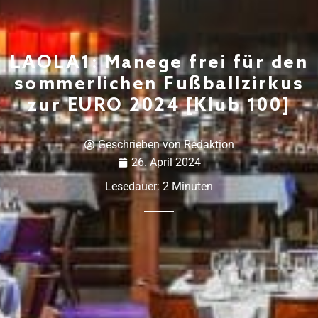
LAOLA1: Manege frei für den
sommerlichen Fußballzirkus
zur EURO 2024 [Klub 100]
Geschrieben von
Redaktion
26. April 2024
Lesedauer:
2
Minuten