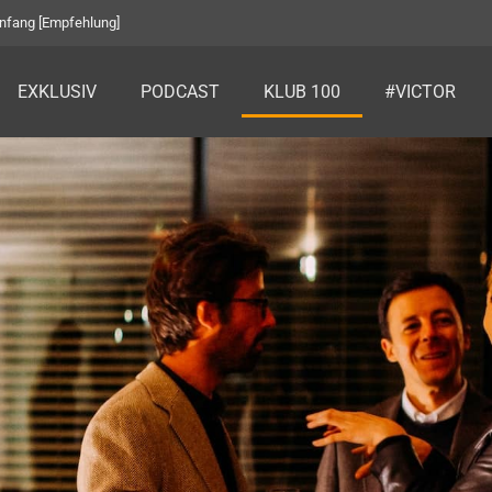
eim BIOGENA Golf Charity Turnier [Klub 100]
EXKLUSIV
PODCAST
KLUB 100
#VICTOR