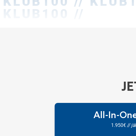
KLUB100 // KLUB1
KLUB100 //
J
All-In-On
1.950€
// j