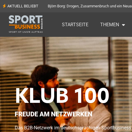
AKTUELL BELIEBT
90.000 Euro für die Flachgauer Tafel: Rekorderlös b
STARTSEITE
THEMEN
KLUB 100
FREUDE AM NETZWERKEN
Das B2B-Netzwerk im deutschsprachigen Sportbusiness