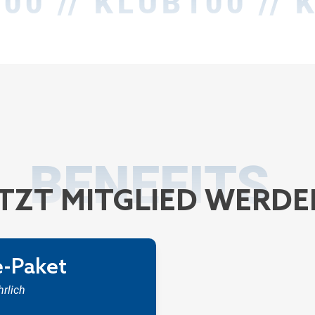
00 // KLUB100 // 
BENEFITS
ETZT MITGLIED WERDE
e-Paket
ährlich