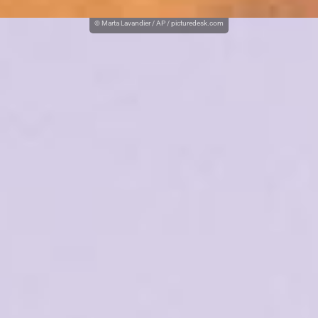
© Marta Lavandier / AP / picturedesk.com