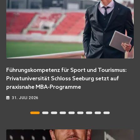
rungskompetenz für Sport und Tourismus:
Björn
vatuniversität Schloss Seeburg setzt auf
Neuan
xisnahe MBA-Programme
3. J
. JULI 2026