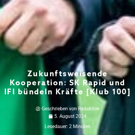
Zukunftsweisende
Kooperation: SK Rapid und
IFI bündeln Kräfte [Klub 100]
Geschrieben von
Redaktion
5. August 2024
Lesedauer:
2
Minuten