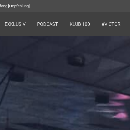
eim BIOGENA Golf Charity Turnier [Klub 100]
EXKLUSIV
PODCAST
KLUB 100
#VICTOR