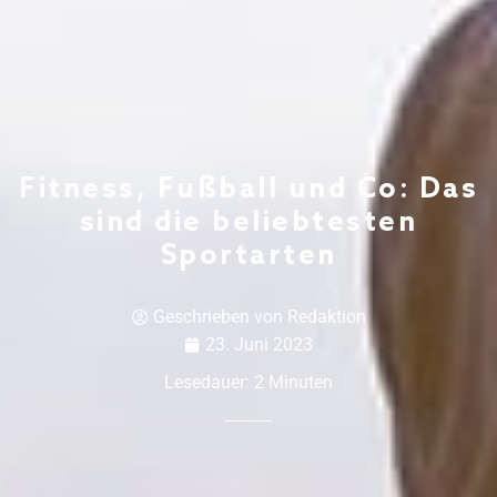
Fitness, Fußball und Co: Das
sind die beliebtesten
Sportarten
Geschrieben von
Redaktion
23. Juni 2023
Lesedauer:
2
Minuten