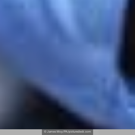
© James Moy/PA/picturedesk.com