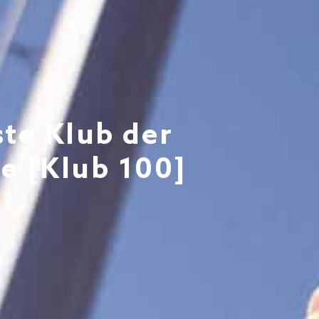
ste Klub der
e [Klub 100]