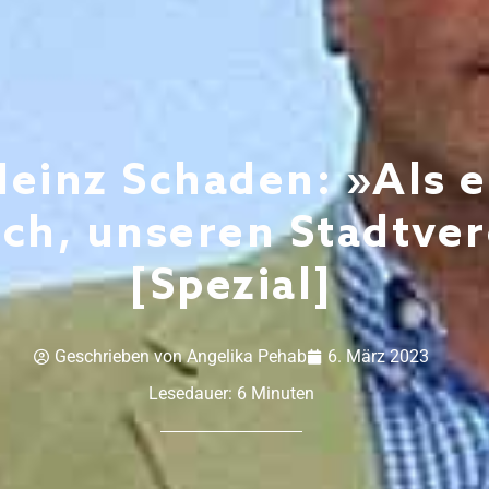
einz Schaden: »Als e
ch, unseren Stadtver
[Spezial]
Geschrieben von
Angelika Pehab
6. März 2023
Lesedauer:
6
Minuten