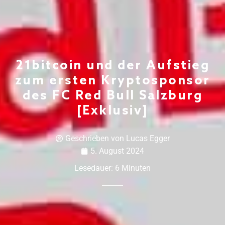
21bitcoin und der Aufstieg
zum ersten Kryptosponsor
des FC Red Bull Salzburg
[Exklusiv]
Geschrieben von
Lucas Egger
5. August 2024
Lesedauer:
6
Minuten