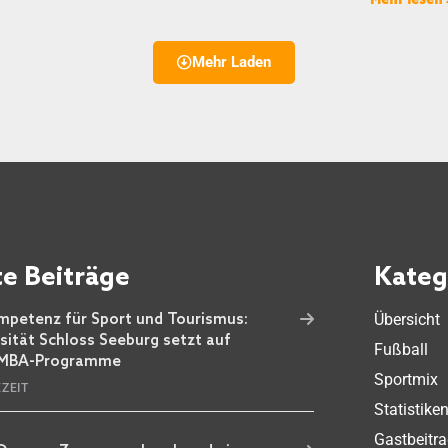
Mehr Laden
e Beiträge
Kateg
Übersicht
petenz für Sport und Tourismus:
rsität Schloss Seeburg setzt auf
Fußball
 MBA-Programme
Sportmix
EZEIT
Statistike
Gastbeitr