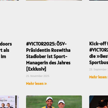
Kick-off 
ndoors
#VICTOR2025: ÖSV-
#VICTOR
t als
Präsidentin Roswitha
die »Bes
 im
Stadlober ist Sport-
Sportbus
Managerin des Jahres
[Exklusiv]
23. September
25. November 2025
Mehr lesen
Mehr lesen »