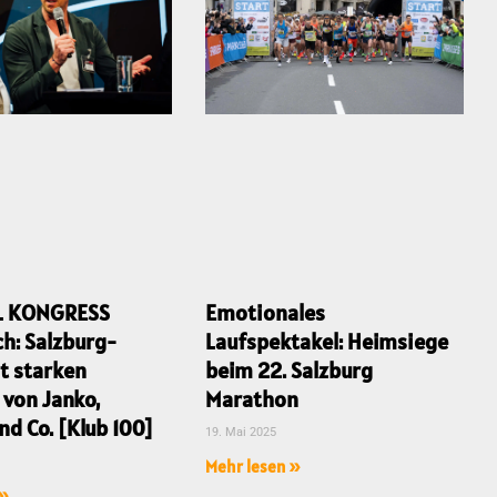
L KONGRESS
Emotionales
ch: Salzburg-
Laufspektakel: Heimsiege
t starken
beim 22. Salzburg
 von Janko,
Marathon
nd Co. [Klub 100]
19. Mai 2025
Mehr lesen »
 »