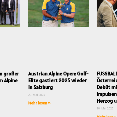
FUSSBAL
Austrian Alpine Open: Golf-
n großer
Österrei
Elite gastiert 2025 wieder
n Alpine
Debüt mi
in Salzburg
Impulsen
20. Mai 2025
Herzog u
Mehr lesen »
20. Mai 2025
Mehr lesen