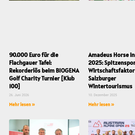
90.000 Euro für die
Amadeus Horse I
Flachgauer Tafel:
2025: Spitzenspor
Rekorderlös beim BIOGENA
Wirtschaftsfaktor
Golf Charity Turnier [Klub
Salzburger
100]
Wintertourismus
26. Juni 2026
10. Dezember 2025
Mehr lesen »
Mehr lesen »