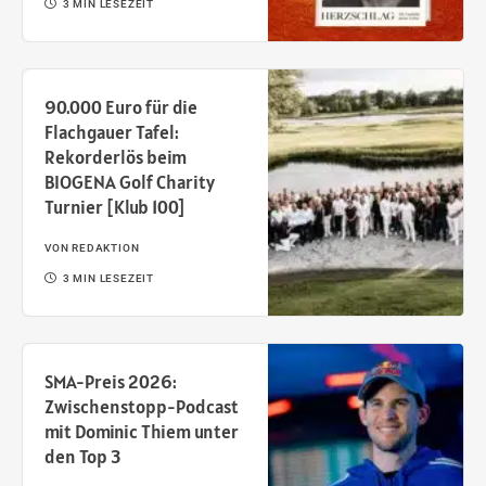
3 MIN LESEZEIT
90.000 Euro für die
Flachgauer Tafel:
Rekorderlös beim
BIOGENA Golf Charity
Turnier [Klub 100]
VON
REDAKTION
3 MIN LESEZEIT
SMA-Preis 2026:
Zwischenstopp-Podcast
mit Dominic Thiem unter
den Top 3