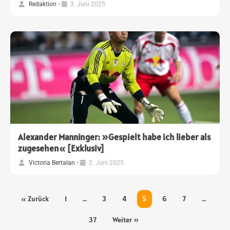
Redaktion
•
3. Juni 2025
Alexander Manninger: »Gespielt habe ich lieber als
zugesehen« [Exklusiv]
Victoria Bertalan
•
2. Juni 2025
« Zurück
1
…
3
4
5
6
7
…
37
Weiter »