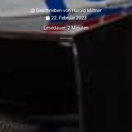
Geschrieben von
Harold Miltner
22. Februar 2023
Lesedauer:
2
Minuten