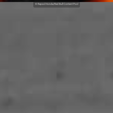
© Repsol Honda/Red Bull Content Pool