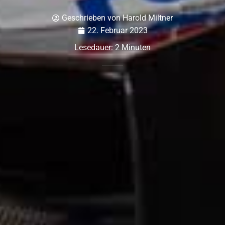
Geschrieben von
Harold Miltner
22. Februar 2023
Lesedauer:
2
Minuten