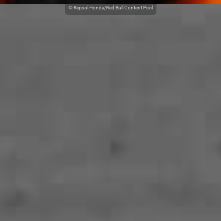
© Repsol Honda/Red Bull Content Pool