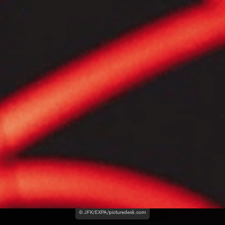
© JFK/EXPA/picturedesk.com