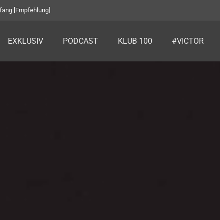
fang [Empfehlung]
EXKLUSIV
PODCAST
KLUB 100
#VICTOR