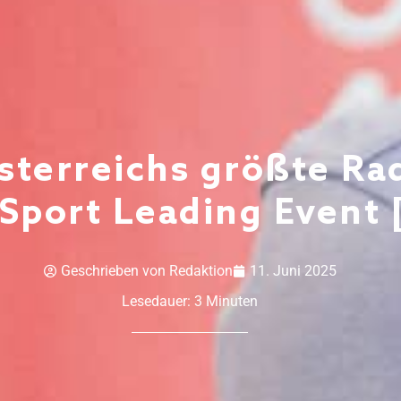
terreichs größte Rad
 Sport Leading Event 
Geschrieben von
Redaktion
11. Juni 2025
Lesedauer:
3
Minuten