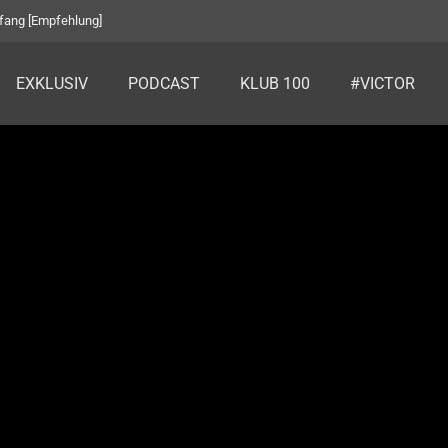
fang [Empfehlung]
EXKLUSIV
PODCAST
KLUB 100
#VICTOR