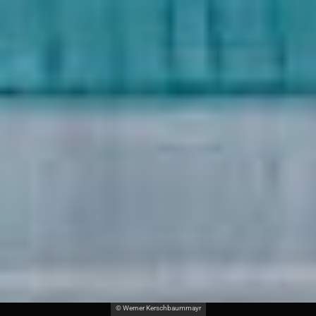
© Werner Kerschbaummayr