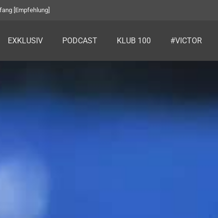
fang [Empfehlung]
EXKLUSIV
PODCAST
KLUB 100
#VICTOR